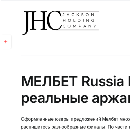
Skip
to
content
Toggle
Sliding
Bar
Area
МЕЛБЕТ Russia 
реальные аржа
Оформленные юзеры предложений Мелбет множат
распишитесь разнообразные финалы. По части 