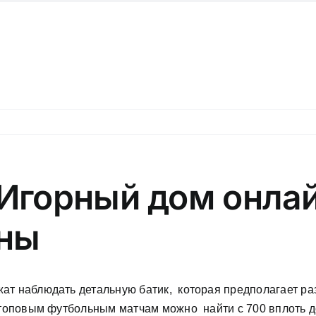
Игорный дом онла
ны
 наблюдать детальную батик, которая предполагает раз
топовым футбольным матчам можно найти с 700 вплоть д