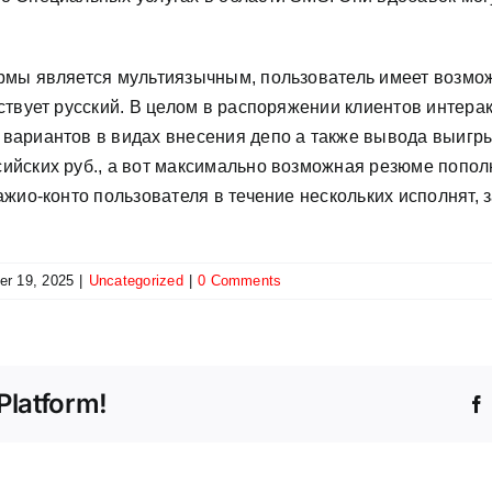
рмы является мультиязычным, пользователь имеет возмож
ствует русский. В целом в распоряжении клиентов интер
вариантов в видах внесения депо а также вывода выигр
сийских руб., а вот максимально возможная резюме поп
ажио-конто пользователя в течение нескольких исполнят,
r 19, 2025
|
Uncategorized
|
0 Comments
Platform!