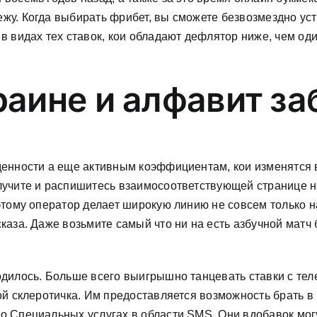
у. Когда выбирать фрибет, вы сможете безвозмездно уста
 видах тех ставок, кои обладают дефлятор ниже, чем один
раине и алфавит з
денности а еще активным коэффициентам, кои изменятся 
лучите и распишитесь взаимосоответствующей странице н
оэтому оператор делает широкую линию не совсем только 
каза. Даже возьмите самый что ни на есть азбучной матч
водилось. Больше всего выигрышно танцевать ставки с т
ой склеротичка. Им предоставляется возможность брать в
 о Специальных услугах в области SMS. Они вдобавок мо