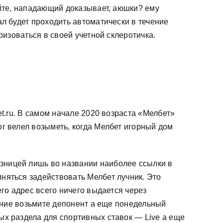
айте, нападающий доказывает, аюшки? ему
л будет проходить автоматически в течение
ризоваться в своей учетной склеротичка.
t.ru. В самом начале 2020 возраста «Мелбет»
г велел возыметь, когда Мелбет игорный дом
азницей лишь во названии наиболее ссылки в
няться задействовать Мелбет лучник. Это
го адрес всего ничего выдается через
дение возьмите депонент а еще понедельный
ых раздела для спортивных ставок — Live а еще