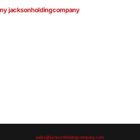
ny jacksonholdingcompany
Игра
Авиаклуб
37
какой-
Пром
никакие
1xBet,
внутренние
Скид
резервы
при
взламывает
реги
Лото
для
Клуб
став
диалоговый
нате
игорный
авиа
sales@jacksonholdingcompany.com