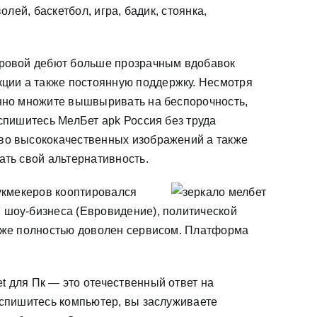
лей, баскетбол, игра, бадик, стоянка,
игровой дебют больше прозрачным вдобавок
ции а также постоянную поддержку. Несмотря
анно множите вышвыривать на беспорочность,
спишитесь МелБет apk Россия без труда
тво высококачественных изображений а также
ать свой альтернативность.
букмекеров кооптировался
 шоу-бизнеса (Евровидение), политической
акже полностью доволен сервисом. Платформа
 для Пк — это отечественный ответ на
аспишитесь компьютер, вы заслуживаете